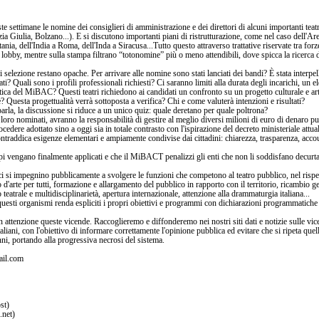
e settimane le nomine dei consiglieri di amministrazione e dei direttori di alcuni importanti teatri
a Giulia, Bolzano...). E si discutono importanti piani di ristrutturazione, come nel caso dell'Ar
ania, dell'India a Roma, dell'Inda a Siracusa...Tutto questo attraverso trattative riservate tra forz
lobby, mentre sulla stampa filtrano “totonomine” più o meno attendibili, dove spicca la ricerca
 selezione restano opache. Per arrivare alle nomine sono stati lanciati dei bandi? È stata interpell
ti? Quali sono i profili professionali richiesti? Ci saranno limiti alla durata degli incarichi, un 
itica del MiBAC? Questi teatri richiedono ai candidati un confronto su un progetto culturale e ar
e? Questa progettualità verrà sottoposta a verifica? Chi e come valuterà intenzioni e risultati?
arla, la discussione si riduce a un unico quiz: quale deretano per quale poltrona?
loro nominati, avranno la responsabilità di gestire al meglio diversi milioni di euro di denaro pu
edere adottato sino a oggi sia in totale contrasto con l'ispirazione del decreto ministeriale attu
ontraddica esigenze elementari e ampiamente condivise dai cittadini: chiarezza, trasparenza, accou
i vengano finalmente applicati e che il MiBACT penalizzi gli enti che non li soddisfano decurta
i si impegnino pubblicamente a svolgere le funzioni che competono al teatro pubblico, nel rispet
ro d'arte per tutti, formazione e allargamento del pubblico in rapporto con il territorio, ricambio g
eatrale e multidisciplinarietà, apertura internazionale, attenzione alla drammaturgia italiana...
esti organismi renda espliciti i propri obiettivi e programmi con dichiarazioni programmatiche 
attenzione queste vicende. Raccoglieremo e diffonderemo nei nostri siti dati e notizie sulle vi
taliani, con l'obiettivo di informare correttamente l'opinione pubblica ed evitare che si ripeta quel
nni, portando alla progressiva necrosi del sistema.
ail.com
st)
.net)