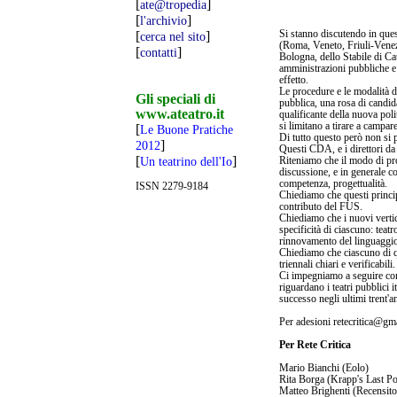
[
]
ate@tropedia
[
]
l'archivio
Si stanno discutendo in quest
[
]
cerca nel sito
(Roma, Veneto, Friuli-Venezi
[
]
contatti
Bologna, dello Stabile di Cat
amministrazioni pubbliche e 
effetto.
Le procedure e le modalità di
Gli speciali di
pubblica, una rosa di candida
www.ateatro.it
qualificante della nuova pol
si limitano a tirare a campar
[
Le Buone Pratiche
Di tutto questo però non si p
]
2012
Questi CDA, e i direttori da 
[
]
Riteniamo che il modo di proc
Un teatrino dell'Io
discussione, e in generale c
competenza, progettualità.
ISSN 2279-9184
Chiediamo che questi princip
contributo del FUS.
Chiediamo che i nuovi vertic
specificità di ciascuno: teat
rinnovamento del linguaggio t
Chiediamo che ciascuno di qu
triennali chiari e verificabili.
Ci impegniamo a seguire con 
riguardano i teatri pubblici i
successo negli ultimi trent'a
Per adesioni retecritica@gm
Per Rete Critica
Mario Bianchi (Eolo)
Rita Borga (Krapp's Last Po
Matteo Brighenti (Recensito