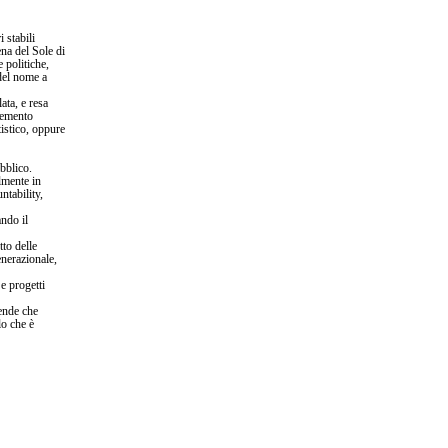
 stabili
ena del Sole di
e politiche,
 del nome a
ata, e resa
elemento
tistico, oppure
bblico.
almente in
ntability,
ndo il
to delle
enerazionale,
e progetti
cende che
lo che è