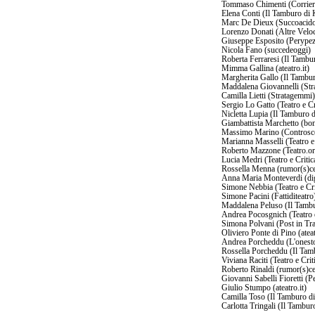
Tommaso Chimenti (Corrier
Elena Conti (Il Tamburo di K
Marc De Dieux (Succoacid
Lorenzo Donati (Altre Veloc
Giuseppe Esposito (Perype
Nicola Fano (succedeoggi)
Roberta Ferraresi (Il Tambur
Mimma Gallina (ateatro.it)
Margherita Gallo (Il Tambur
Maddalena Giovannelli (St
Camilla Lietti (Stratagemmi)
Sergio Lo Gatto (Teatro e Cr
Nicletta Lupia (Il Tamburo d
Giambattista Marchetto (bon
Massimo Marino (Controsc
Marianna Masselli (Teatro e 
Roberto Mazzone (Teatro.or
Lucia Medri (Teatro e Critic
Rossella Menna (rumor(s)c
Anna Maria Monteverdi (dig
Simone Nebbia (Teatro e Cri
Simone Pacini (Fattiditeatro
Maddalena Peluso (Il Tambu
Andrea Pocosgnich (Teatro e
Simona Polvani (Post in Tra
Oliviero Ponte di Pino (ateat
Andrea Porcheddu (L'onest
Rossella Porcheddu (Il Tamb
Viviana Raciti (Teatro e Crit
Roberto Rinaldi (rumor(s)c
Giovanni Sabelli Fioretti (
Giulio Stumpo (ateatro.it)
Camilla Toso (Il Tamburo di
Carlotta Tringali (Il Tamburo