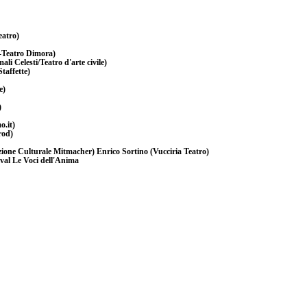
eatro)
-Teatro Dimora)
li Celesti/Teatro d'arte civile)
taffette)
e)
)
.it)
rod)
zione Culturale Mitmacher) Enrico Sortino (Vucciria Teatro)
ival Le Voci dell'Anima