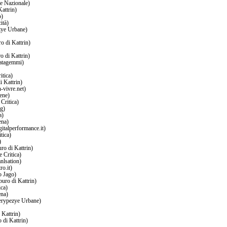
e Nazionale)
attrin)
o)
ità)
zye Urbane)
o di Kattrin)
o di Kattrin)
ratagemmi)
itica)
i Kattrin)
-vivre.net)
ene)
Critica)
g)
a)
ena)
italperformance.it)
tica)
)
ro di Kattrin)
 Critica)
nlsation)
ro.it)
o Jago)
uro di Kattrin)
ica)
ena)
Perypezye Urbane)
 Kattrin)
 di Kattrin)