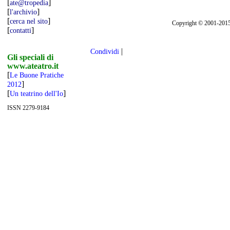
[
]
ate@tropedia
[
]
l'archivio
[
]
cerca nel sito
Copyright © 2001-2015, w
[
]
contatti
|
Condividi
Gli speciali di
www.ateatro.it
[
Le Buone Pratiche
]
2012
[
]
Un teatrino dell'Io
ISSN 2279-9184