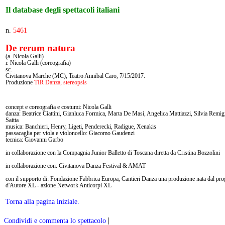
Il database degli spettacoli italiani
n.
5461
De rerum natura
(a. Nicola Galli)
r. Nicola Galli (coreografia)
sc.
Civitanova Marche (MC), Teatro Annibal Caro, 7/15/2017.
Produzione
TIR Danza, stereopsis
concept e coreografia e costumi: Nicola Galli
danza: Beatrice Ciattini, Gianluca Formica, Marta De Masi, Angelica Mattiazzi, Silvia Remig
Saitta
musica: Banchieri, Henry, Ligeti, Penderecki, Radigue, Xenakis
passacaglia per viola e violoncello: Giacomo Gaudenzi
tecnica: Giovanni Garbo
in collaborazione con la Compagnia Junior Balletto di Toscana diretta da Cristina Bozzolini
in collaborazione con: Civitanova Danza Festival & AMAT
con il supporto di: Fondazione Fabbrica Europa, Cantieri Danza una produzione nata dal pro
d'Autore XL - azione Network Anticorpi XL
Torna alla pagina iniziale.
|
Condividi e commenta lo spettacolo