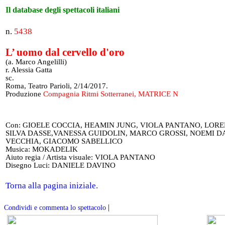
Il database degli spettacoli italiani
n.
5438
L’ uomo dal cervello d'oro
(a. Marco Angelilli)
r. Alessia Gatta
sc.
Roma, Teatro Parioli, 2/14/2017.
Produzione
Compagnia Ritmi Sotterranei, MATRICE N
Con: GIOELE COCCIA, HEAMIN JUNG, VIOLA PANTANO, LOR
SILVA DASSE,VANESSA GUIDOLIN, MARCO GROSSI, NOEMI D
VECCHIA, GIACOMO SABELLICO
Musica: MOKADELIK
Aiuto regia / Artista visuale: VIOLA PANTANO
Disegno Luci: DANIELE DAVINO
Torna alla pagina iniziale.
|
Condividi e commenta lo spettacolo