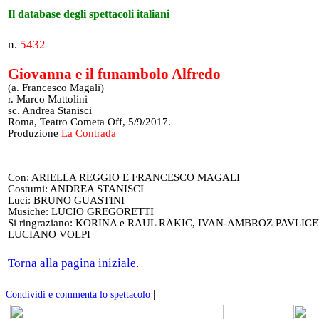
Il database degli spettacoli italiani
n.
5432
Giovanna e il funambolo Alfredo
(a. Francesco Magali)
r. Marco Mattolini
sc. Andrea Stanisci
Roma, Teatro Cometa Off, 5/9/2017.
Produzione
La Contrada
Con: ARIELLA REGGIO E FRANCESCO MAGALI
Costumi: ANDREA STANISCI
Luci: BRUNO GUASTINI
Musiche: LUCIO GREGORETTI
Si ringraziano: KORINA e RAUL RAKIC, IVAN-AMBROZ PAVLIC
LUCIANO VOLPI
Torna alla pagina iniziale.
|
Condividi e commenta lo spettacolo