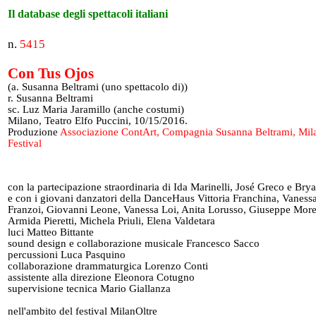
Il database degli spettacoli italiani
n.
5415
Con Tus Ojos
(a. Susanna Beltrami (uno spettacolo di))
r. Susanna Beltrami
sc. Luz Maria Jaramillo (anche costumi)
Milano, Teatro Elfo Puccini, 10/15/2016.
Produzione
Associazione ContArt, Compagnia Susanna Beltrami, Mil
Festival
con la partecipazione straordinaria di Ida Marinelli, José Greco e Bry
e con i giovani danzatori della DanceHaus Vittoria Franchina, Vaness
Franzoi, Giovanni Leone, Vanessa Loi, Anita Lorusso, Giuseppe More
Armida Pieretti, Michela Priuli, Elena Valdetara
luci Matteo Bittante
sound design e collaborazione musicale Francesco Sacco
percussioni Luca Pasquino
collaborazione drammaturgica Lorenzo Conti
assistente alla direzione Eleonora Cotugno
supervisione tecnica Mario Giallanza
nell'ambito del festival MilanOltre