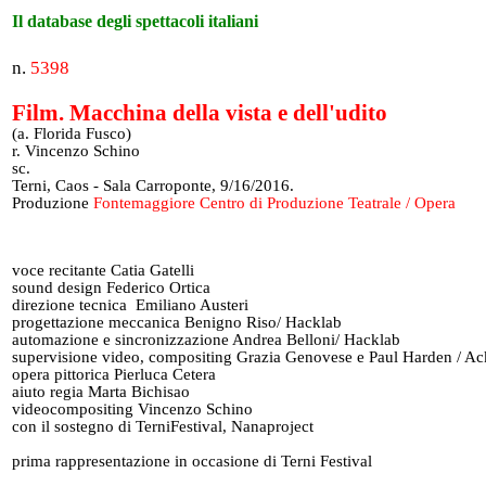
Il database degli spettacoli italiani
n.
5398
Film. Macchina della vista e dell'udito
(a. Florida Fusco)
r. Vincenzo Schino
sc.
Terni, Caos - Sala Carroponte, 9/16/2016.
Produzione
Fontemaggiore Centro di Produzione Teatrale / Opera
voce recitante Catia Gatelli
sound design Federico Ortica
direzione tecnica Emiliano Austeri
progettazione meccanica Benigno Riso/ Hacklab
automazione e sincronizzazione Andrea Belloni/ Hacklab
supervisione video, compositing Grazia Genovese e Paul Harden / Ac
opera pittorica Pierluca Cetera
aiuto regia Marta Bichisao
videocompositing Vincenzo Schino
con il sostegno di TerniFestival, Nanaproject
prima rappresentazione in occasione di Terni Festival