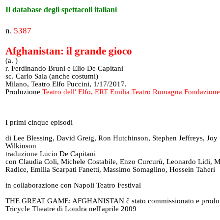
Il database degli spettacoli italiani
n.
5387
Afghanistan: il grande gioco
(a. )
r. Ferdinando Bruni e Elio De Capitani
sc. Carlo Sala (anche costumi)
Milano, Teatro Elfo Puccini, 1/17/2017.
Produzione
Teatro dell' Elfo, ERT Emilia Teatro Romagna Fondazione
I primi cinque episodi
di Lee Blessing, David Greig, Ron Hutchinson, Stephen Jeffreys, Joy
Wilkinson
traduzione Lucio De Capitani
con Claudia Coli, Michele Costabile, Enzo Curcurů, Leonardo Lidi, M
Radice, Emilia Scarpati Fanetti, Massimo Somaglino, Hossein Taheri
in collaborazione con Napoli Teatro Festival
THE GREAT GAME: AFGHANISTAN č stato commissionato e prodot
Tricycle Theatre di Londra nell'aprile 2009