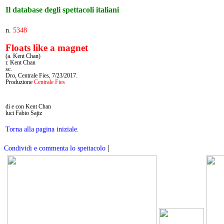
Il database degli spettacoli italiani
n.
5348
Floats like a magnet
(a. Kent Chan)
r. Kent Chan
sc.
Dro, Centrale Fies, 7/23/2017.
Produzione
Centrale Fies
di e con Kent Chan
luci Fabio Sajiz
Torna alla pagina iniziale.
|
Condividi e commenta lo spettacolo