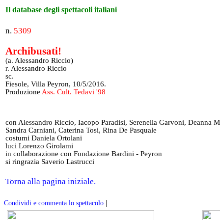
Il database degli spettacoli italiani
n.
5309
Archibusati!
(a. Alessandro Riccio)
r. Alessandro Riccio
sc.
Fiesole, Villa Peyron, 10/5/2016.
Produzione
Ass. Cult. Tedavi '98
con Alessandro Riccio, Iacopo Paradisi, Serenella Garvoni, Deanna M
Sandra Carniani, Caterina Tosi, Rina De Pasquale
costumi Daniela Ortolani
luci Lorenzo Girolami
in collaborazione con Fondazione Bardini - Peyron
si ringrazia Saverio Lastrucci
Torna alla pagina iniziale.
|
Condividi e commenta lo spettacolo