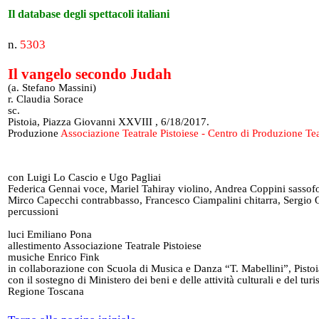
Il database degli spettacoli italiani
n.
5303
Il vangelo secondo Judah
(a. Stefano Massini)
r. Claudia Sorace
sc.
Pistoia, Piazza Giovanni XXVIII , 6/18/2017.
Produzione
Associazione Teatrale Pistoiese - Centro di Produzione Tea
con Luigi Lo Cascio e Ugo Pagliai
Federica Gennai voce, Mariel Tahiray violino, Andrea Coppini sassof
Mirco Capecchi contrabbasso, Francesco Ciampalini chitarra, Sergio 
percussioni
luci Emiliano Pona
allestimento Associazione Teatrale Pistoiese
musiche Enrico Fink
in collaborazione con Scuola di Musica e Danza “T. Mabellini”, Pistoi
con il sostegno di Ministero dei beni e delle attività culturali e del tur
Regione Toscana