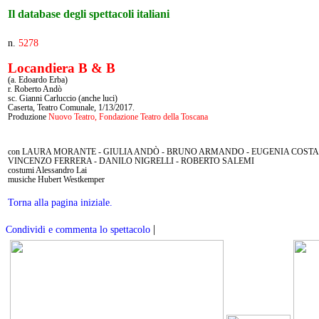
Il database degli spettacoli italiani
n.
5278
Locandiera B & B
(a. Edoardo Erba)
r. Roberto Andò
sc. Gianni Carluccio (anche luci)
Caserta, Teatro Comunale, 1/13/2017.
Produzione
Nuovo Teatro, Fondazione Teatro della Toscana
con LAURA MORANTE - GIULIA ANDÒ - BRUNO ARMANDO - EUGENIA COSTAN
VINCENZO FERRERA - DANILO NIGRELLI - ROBERTO SALEMI
costumi Alessandro Lai
musiche Hubert Westkemper
Torna alla pagina iniziale.
|
Condividi e commenta lo spettacolo