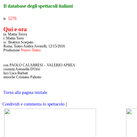
Il database degli spettacoli italiani
n.
5276
Qui e ora
(a. Mattia Torre)
r. Mattia Torre
sc. Beatrice Scarpato
Roma, Teatro Ambra Jovinelli, 12/15/2016.
Produzione
Nuovo Teatro
con PAOLO CALABRESI – VALERIO APREA
costumi Antonella D'Orsi
luci Luca Barbati
musiche Cristiano Paliotto
Torna alla pagina iniziale.
|
Condividi e commenta lo spettacolo