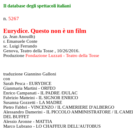
Il database degli spettacoli italiani
n.
5267
Eurydice. Questo non è un film
(a. Jean Anouilh)
r. Emanuele Conte
sc. Luigi Ferrando
Genova, Teatro della Tosse , 10/26/2016.
Produzione
Fondazione Luzzati - Teatro della Tosse
traduzione Giannino Galloni
con
Sarah Pesca - EURYDICE
Gianmaria Martini - ORFEO
Enrico Campanati - IL PADRE /DULAC
Fabrizio Matteini - IL SIGNOR ENRICO
Susanna Gozzetti - LA MADRE
Pietro Fabbri - VINCENZO / IL CAMERIERE D'ALBERGO
Alessandro Damerini - IL PICCOLO AMMINISTRATORE / IL CAM
DEL BUFFET
Alessio Aronne - MATTIA
Marco Lubrano - LO CHAFFEUR DELL'AUTOBUS