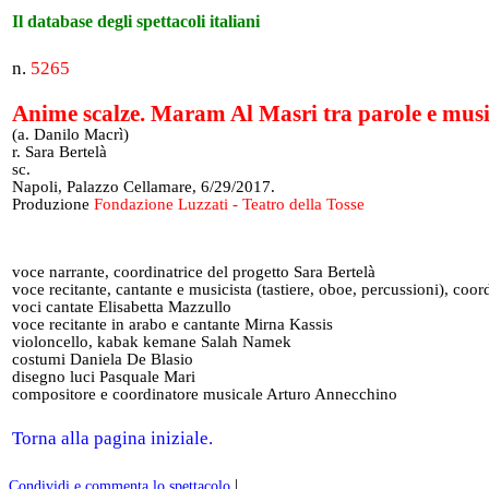
Il database degli spettacoli italiani
n.
5265
Anime scalze. Maram Al Masri tra parole e mus
(a. Danilo Macrì)
r. Sara Bertelà
sc.
Napoli, Palazzo Cellamare, 6/29/2017.
Produzione
Fondazione Luzzati - Teatro della Tosse
voce narrante, coordinatrice del progetto Sara Bertelà
voce recitante, cantante e musicista (tastiere, oboe, percussioni), coor
voci cantate Elisabetta Mazzullo
voce recitante in arabo e cantante Mirna Kassis
violoncello, kabak kemane Salah Namek
costumi Daniela De Blasio
disegno luci Pasquale Mari
compositore e coordinatore musicale Arturo Annecchino
Torna alla pagina iniziale.
|
Condividi e commenta lo spettacolo