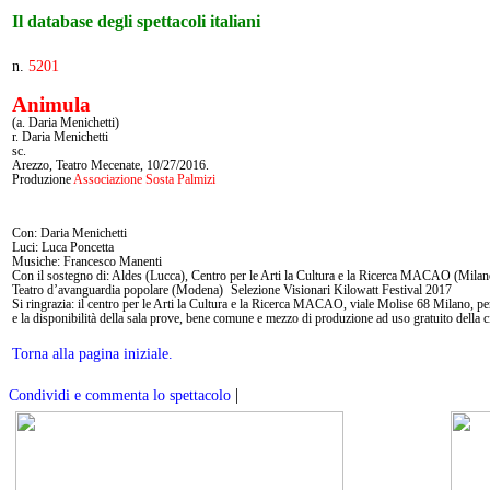
Il database degli spettacoli italiani
n.
5201
Animula
(a. Daria Menichetti)
r. Daria Menichetti
sc.
Arezzo, Teatro Mecenate, 10/27/2016.
Produzione
Associazione Sosta Palmizi
Con: Daria Menichetti
Luci: Luca Poncetta
Musiche: Francesco Manenti
Con il sostegno di: Aldes (Lucca), Centro per le Arti la Cultura e la Ricerca MACAO (Milan
Teatro d’avanguardia popolare (Modena) Selezione Visionari Kilowatt Festival 2017
Si ringrazia: il centro per le Arti la Cultura e la Ricerca MACAO, viale Molise 68 Milano, per 
e la disponibilità della sala prove, bene comune e mezzo di produzione ad uso gratuito della c
Torna alla pagina iniziale.
|
Condividi e commenta lo spettacolo