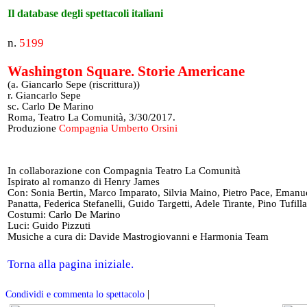
Il database degli spettacoli italiani
n.
5199
Washington Square. Storie Americane
(a. Giancarlo Sepe (riscrittura))
r. Giancarlo Sepe
sc. Carlo De Marino
Roma, Teatro La Comunità, 3/30/2017.
Produzione
Compagnia Umberto Orsini
In collaborazione con Compagnia Teatro La Comunità
Ispirato al romanzo di Henry James
Con: Sonia Bertin, Marco Imparato, Silvia Maino, Pietro Pace, Emanu
Panatta, Federica Stefanelli, Guido Targetti, Adele Tirante, Pino Tufill
Costumi: Carlo De Marino
Luci: Guido Pizzuti
Musiche a cura di: Davide Mastrogiovanni e Harmonia Team
Torna alla pagina iniziale.
|
Condividi e commenta lo spettacolo