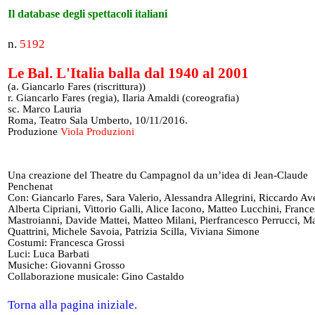
Il database degli spettacoli italiani
n.
5192
Le Bal. L'Italia balla dal 1940 al 2001
(a. Giancarlo Fares (riscrittura))
r. Giancarlo Fares (regia), Ilaria Amaldi (coreografia)
sc. Marco Lauria
Roma, Teatro Sala Umberto, 10/11/2016.
Produzione
Viola Produzioni
Una creazione del Theatre du Campagnol da un’idea di Jean-Claude
Penchenat
Con: Giancarlo Fares, Sara Valerio, Alessandra Allegrini, Riccardo Av
Alberta Cipriani, Vittorio Galli, Alice Iacono, Matteo Lucchini, Franc
Mastroianni, Davide Mattei, Matteo Milani, Pierfrancesco Perrucci, M
Quattrini, Michele Savoia, Patrizia Scilla, Viviana Simone
Costumi: Francesca Grossi
Luci: Luca Barbati
Musiche: Giovanni Grosso
Collaborazione musicale: Gino Castaldo
Torna alla pagina iniziale.