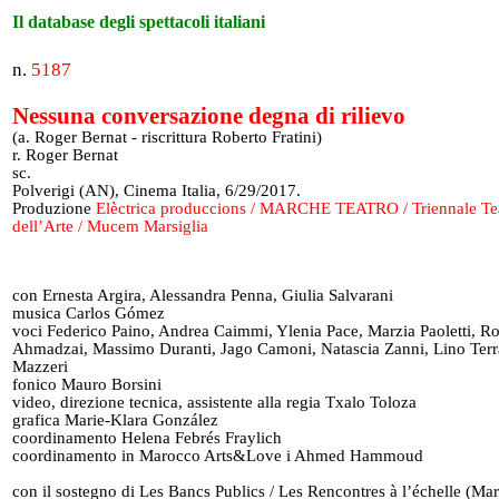
Il database degli spettacoli italiani
n.
5187
Nessuna conversazione degna di rilievo
(a. Roger Bernat - riscrittura Roberto Fratini)
r. Roger Bernat
sc.
Polverigi (AN), Cinema Italia, 6/29/2017.
Produzione
Elèctrica produccions / MARCHE TEATRO / Triennale Te
dell’Arte / Mucem Marsiglia
con Ernesta Argira, Alessandra Penna, Giulia Salvarani
musica Carlos Gómez
voci Federico Paino, Andrea Caimmi, Ylenia Pace, Marzia Paoletti, R
Ahmadzai, Massimo Duranti, Jago Camoni, Natascia Zanni, Lino Ter
Mazzeri
fonico Mauro Borsini
video, direzione tecnica, assistente alla regia Txalo Toloza
grafica Marie-Klara González
coordinamento Helena Febrés Fraylich
coordinamento in Marocco Arts&Love i Ahmed Hammoud
con il sostegno di Les Bancs Publics / Les Rencontres à l’échelle (Mar