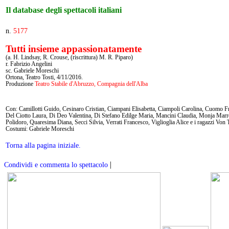
Il database degli spettacoli italiani
n.
5177
Tutti insieme appassionatamente
(a. H. Lindsay, R. Crouse, (riscrittura) M. R. Piparo)
r. Fabrizio Angelini
sc. Gabriele Moreschi
Ortona, Teatro Tosti, 4/11/2016.
Produzione
Teatro Stabile d'Abruzzo, Compagnia dell'Alba
Con: Camillotti Guido, Cesinaro Cristian, Ciampani Elisabetta, Ciampoli Carolina, Cuomo F
Del Ciotto Laura, Di Deo Valentina, Di Stefano Edilge Maria, Mancini Claudia, Monja Mar
Polidoro, Quaresima Diana, Secci Silvia, Verrati Francesco, Viglioglia Alice e i ragazzi Von
Costumi: Gabriele Moreschi
Torna alla pagina iniziale.
|
Condividi e commenta lo spettacolo