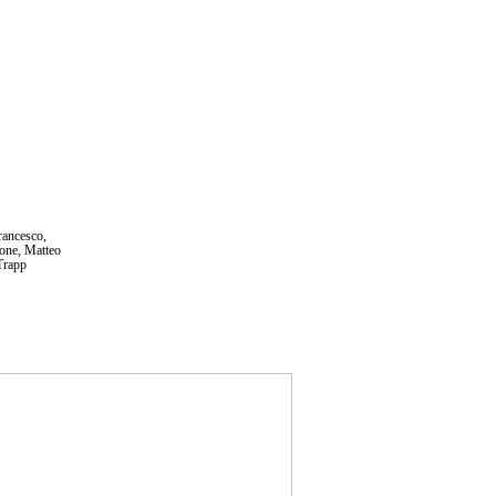
rancesco,
rone, Matteo
 Trapp