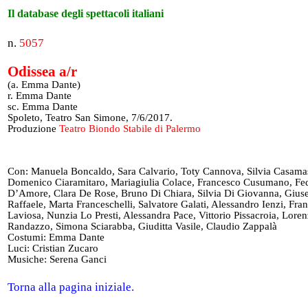
Il database degli spettacoli italiani
n.
5057
Odissea a/r
(a. Emma Dante)
r. Emma Dante
sc. Emma Dante
Spoleto, Teatro San Simone, 7/6/2017.
Produzione
Teatro Biondo Stabile di Palermo
Con: Manuela Boncaldo, Sara Calvario, Toty Cannova, Silvia Casama
Domenico Ciaramitaro, Mariagiulia Colace, Francesco Cusumano, Fe
D’Amore, Clara De Rose, Bruno Di Chiara, Silvia Di Giovanna, Gius
Raffaele, Marta Franceschelli, Salvatore Galati, Alessandro Ienzi, Fra
Laviosa, Nunzia Lo Presti, Alessandra Pace, Vittorio Pissacroia, Lore
Randazzo, Simona Sciarabba, Giuditta Vasile, Claudio Zappalà
Costumi: Emma Dante
Luci: Cristian Zucaro
Musiche: Serena Ganci
Torna alla pagina iniziale.