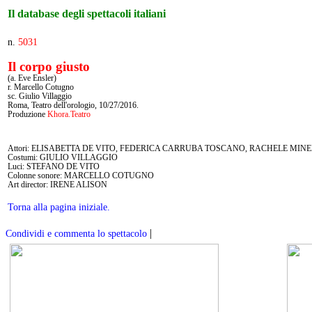
Il database degli spettacoli italiani
n.
5031
Il corpo giusto
(a. Eve Ensler)
r. Marcello Cotugno
sc. Giulio Villaggio
Roma, Teatro dell'orologio, 10/27/2016.
Produzione
Khora.Teatro
Attori: ELISABETTA DE VITO, FEDERICA CARRUBA TOSCANO, RACHELE MINE
Costumi: GIULIO VILLAGGIO
Luci: STEFANO DE VITO
Colonne sonore: MARCELLO COTUGNO
Art director: IRENE ALISON
Torna alla pagina iniziale.
|
Condividi e commenta lo spettacolo