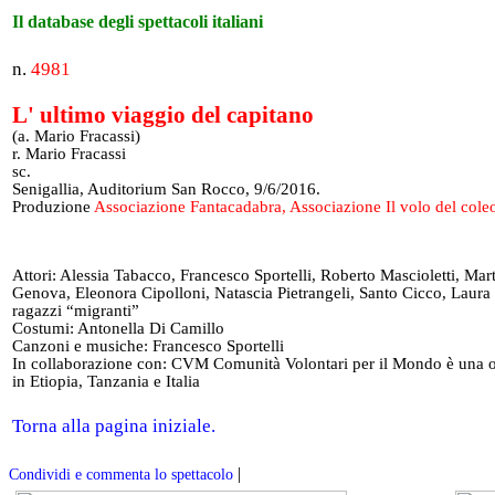
Il database degli spettacoli italiani
n.
4981
L' ultimo viaggio del capitano
(a. Mario Fracassi)
r. Mario Fracassi
sc.
Senigallia, Auditorium San Rocco, 9/6/2016.
Produzione
Associazione Fantacadabra, Associazione Il volo del coleo
Attori: Alessia Tabacco, Francesco Sportelli, Roberto Mascioletti, Mar
Genova, Eleonora Cipolloni, Natascia Pietrangeli, Santo Cicco, Laura T
ragazzi “migranti”
Costumi: Antonella Di Camillo
Canzoni e musiche: Francesco Sportelli
In collaborazione con: CVM Comunità Volontari per il Mondo è una o
in Etiopia, Tanzania e Italia
Torna alla pagina iniziale.
|
Condividi e commenta lo spettacolo