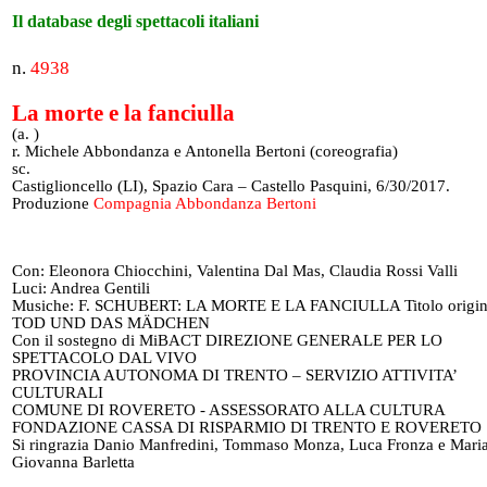
Il database degli spettacoli italiani
n.
4938
La morte e la fanciulla
(a. )
r. Michele Abbondanza e Antonella Bertoni (coreografia)
sc.
Castiglioncello (LI), Spazio Cara – Castello Pasquini, 6/30/2017.
Produzione
Compagnia Abbondanza Bertoni
Con: Eleonora Chiocchini, Valentina Dal Mas, Claudia Rossi Valli
Luci: Andrea Gentili
Musiche: F. SCHUBERT: LA MORTE E LA FANCIULLA Titolo origi
TOD UND DAS MÄDCHEN
Con il sostegno di MiBACT DIREZIONE GENERALE PER LO
SPETTACOLO DAL VIVO
PROVINCIA AUTONOMA DI TRENTO – SERVIZIO ATTIVITA’
CULTURALI
COMUNE DI ROVERETO - ASSESSORATO ALLA CULTURA
FONDAZIONE CASSA DI RISPARMIO DI TRENTO E ROVERETO
Si ringrazia Danio Manfredini, Tommaso Monza, Luca Fronza e Mari
Giovanna Barletta