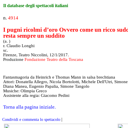
Il database degli spettacoli italiani
n.
4914
I pugni ricolmi d’oro Ovvero come un ricco sud
resta sempre un suddito
(a. )
r. Claudio Longhi
sc.
Firenze, Teatro Niccolini, 12/1/2017.
Produzione
Fondazione Teatro della Toscana
Fantasmagoria da Heinrich e Thomas Mann in salsa brechtiana
Attori: Donatella Allegro, Nicola Bortolotti, Michele Dell'Utri, Simone
Diana Manea, Eugenio Papalia, Simone Tangolo
Musiche: Olimpia Greco
Assistente alla regia: Giacomo Pedini
Torna alla pagina iniziale.
|
Condividi e commenta lo spettacolo