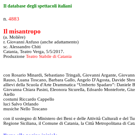
Il database degli spettacoli italiani
n.
4883
Il misantropo
(a. Molière)
r. Giovanni Anfuso (anche adattamento)
sc. Alessandro Chiti
Catania, Teatro Verga, 5/5/2017.
Produzione
Teatro Stabile di Catania
con Rosario Minardi, Sebastiano Tringali, Giovanni Argante, Giovann
Rauso, Luana Toscano, Barbara Gallo, Angelo D'Agosta, Davide Sbrog
allievi della Scuola d'Arte Drammatica “Umberto Spadaro”: Daniele 
Giovanna Chiara Pasini, Eleonora Sicurella, Edoardo Monteforte, Gi
Aiello
costumi Riccardo Cappello
luci Salvo Orlando
musiche Nello Toscano
con il sostegno di Ministero dei Beni e delle Attività Culturali e del Tu
Regione Siciliana, il Comune di Catania, la Città Metropolitana di Cat