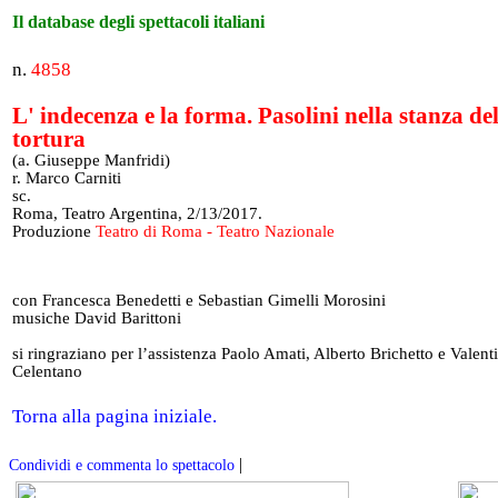
Il database degli spettacoli italiani
n.
4858
L' indecenza e la forma. Pasolini nella stanza de
tortura
(a. Giuseppe Manfridi)
r. Marco Carniti
sc.
Roma, Teatro Argentina, 2/13/2017.
Produzione
Teatro di Roma - Teatro Nazionale
con Francesca Benedetti e Sebastian Gimelli Morosini
musiche David Barittoni
si ringraziano per l’assistenza Paolo Amati, Alberto Brichetto e Valent
Celentano
Torna alla pagina iniziale.
|
Condividi e commenta lo spettacolo