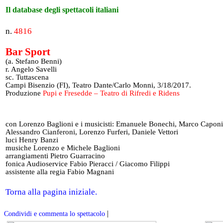
Il database degli spettacoli italiani
n.
4816
Bar Sport
(a. Stefano Benni)
r. Angelo Savelli
sc. Tuttascena
Campi Bisenzio (FI), Teatro Dante/Carlo Monni, 3/18/2017.
Produzione
Pupi e Fresedde – Teatro di Rifredi e Ridens
con Lorenzo Baglioni e i musicisti: Emanuele Bonechi, Marco Caponi
Alessandro Cianferoni, Lorenzo Furferi, Daniele Vettori
luci Henry Banzi
musiche Lorenzo e Michele Baglioni
arrangiamenti Pietro Guarracino
fonica Audioservice Fabio Pieracci / Giacomo Filippi
assistente alla regia Fabio Magnani
Torna alla pagina iniziale.
|
Condividi e commenta lo spettacolo