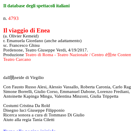
Il database degli spettacoli italiani
n.
4793
Il viaggio di Enea
(a. Olivier Kemeid)
r. Emanuela Giordano (anche adattamento)
sc. Francesco Ghisu
Pordenone, Teatro Giuseppe Verdi, 4/19/2017.
Produzione
Teatro di Roma - Teatro Nazionale / Centro d但rte Conte
Teatro Carcano
dall脱neide di Virgilio
Con Fausto Russo Alesi, Alessio Vassallo, Roberta Caronia, Carlo Ra
Simone Borrelli, Giulio Corso, Emmanuel Dabone, Lorenzo Frediani,
Antoinette Kapinga Mingu, Valentina Minzoni, Giulia Trippetta
Costumi Cristina Da Rold
Disegno luci Giuseppe Filipponio
Ricerca sonora a cura di Tommaso Di Giulio
Aiuto alla regia Tania Ciletti