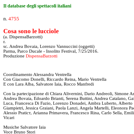
Il database degli spettacoli italiani
n.
4755
Cosa sono le lucciole
(a. DispensaBarzotti)
r.
sc. Andrea Bovaia, Lorenzo Vannuccini (oggetti)
Parma, Parco Ducale - Insolito Festival, 7/25/2016.
Produzione
DispensaBarzotti
Coordinamento Alessandra Ventrella
Con Giacomo Donelli, Riccardo Reina, Mario Ventrella
E con Lara Alba, Salvatore Iaia, Rocco Manfredi
Con la partecipazione di Chiara Alivernini, Dario Andreoli, Simone Ar
Andrea Bovaia, Edoardo Brianti, Serena Buttini, Andrea Catalano, Ga
Luca, Francesca Di Fazio, Lorenzo Donadei, Ambra Luberto, Alberto
Giampietri, Jessica Graiani, Paola Lanzi, Angela Martelli, Eleonora Pa
Alessio Praticт, Arianna Primavera, Francesco Rina, Carlo Sella, Emil
Vicari
Musiche Salvatore Iaia
Voce Bruno Stori