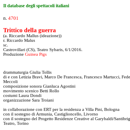
Il database degli spettacoli italiani
n.
4701
Trittico della guerra
(a. Riccardo Mallus (ideazione))
r. Riccardo Malus
sc.
Castrovillari (CS), Teatro Sybaris, 6/1/2016.
Produzione
Guinea Pigs
drammaturgia Giulia Tollis
di e con Letizia Bravi, Marco De Francesca, Francesco Martucci, Fede
Meccoli
composizione sonora Gianluca Agostini
movimento scenico Betti Rollo
costumi Laura Dondi
organizzazione Sara Troiani
in collaborazione con ERT per la residenza a Villa Pini, Bologna
con il sostegno di Armunia, Castiglioncello, Livorno
con il sostegno del Progetto Residenze Creative al Garybaldi/Santibrig
Teatro, Torino