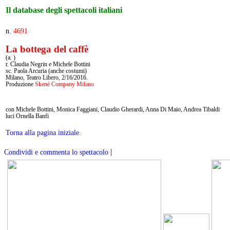
Il database degli spettacoli italiani
n.
4691
La bottega del caffè
(a. )
r. Claudia Negrin e Michele Bottini
sc. Paola Arcuria (anche costumi)
Milano, Teatro Libero, 2/16/2016.
Produzione
Skenè Company Milano
con Michele Bottini, Monica Faggiani, Claudio Gherardi, Anna Di Maio, Andrea Tibaldi
luci Ornella Banfi
Torna alla pagina iniziale.
|
Condividi e commenta lo spettacolo