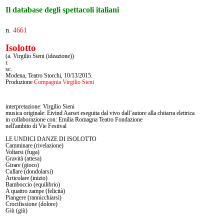
Il database degli spettacoli italiani
n.
4661
Isolotto
(a. Virgilio Sieni (ideazione))
r.
sc.
Modena, Teatro Storchi, 10/13/2015.
Produzione
Compagnia Virgilio Sieni
interpretazione: Virgilio Sieni
musica originale: Eivind Aarset eseguita dal vivo dall’autore alla chitarra elettrica
in collaborazione con: Emilia Romagna Teatro Fondazione
nell'ambito di Vie Festival
LE UNDICI DANZE DI ISOLOTTO
Camminare (rivelazione)
Voltarsi (fuga)
Gravità (attesa)
Girare (gioco)
Cullare (dondolarsi)
Articolare (inizio)
Bamboccio (equilibrio)
A quattro zampe (felicità)
Piangere (rannicchiarsi)
Crocifissione (dolore)
Giù (giù)