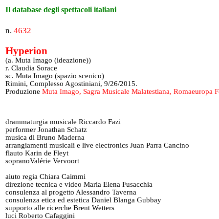
Il database degli spettacoli italiani
n.
4632
Hyperion
(a. Muta Imago (ideazione))
r. Claudia Sorace
sc. Muta Imago (spazio scenico)
Rimini, Complesso Agostiniani, 9/26/2015.
Produzione
Muta Imago, Sagra Musicale Malatestiana, Romaeuropa Fe
drammaturgia musicale Riccardo Fazi
performer Jonathan Schatz
musica di Bruno Maderna
arrangiamenti musicali e live electronics Juan Parra Cancino
flauto Karin de Fleyt
sopranoValérie Vervoort
aiuto regia Chiara Caimmi
direzione tecnica e video Maria Elena Fusacchia
consulenza al progetto Alessandro Taverna
consulenza etica ed estetica Daniel Blanga Gubbay
supporto alle ricerche Brent Wetters
luci Roberto Cafaggini