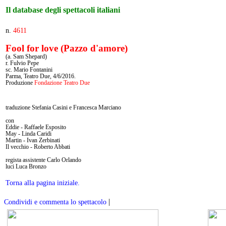
Il database degli spettacoli italiani
n.
4611
Fool for love (Pazzo d'amore)
(a. Sam Shepard)
r. Fulvio Pepe
sc. Mario Fontanini
Parma, Teatro Due, 4/6/2016.
Produzione
Fondazione Teatro Due
traduzione Stefania Casini e Francesca Marciano
con
Eddie - Raffaele Esposito
May - Linda Caridi
Martin - Ivan Zerbinati
Il vecchio - Roberto Abbati
regista assistente Carlo Orlando
luci Luca Bronzo
Torna alla pagina iniziale.
|
Condividi e commenta lo spettacolo