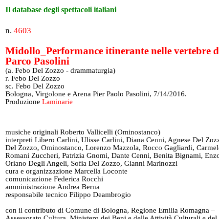
Il database degli spettacoli italiani
n.
4603
Midollo_Performance itinerante nelle vertebre d
Parco Pasolini
(a. Febo Del Zozzo - drammaturgia)
r. Febo Del Zozzo
sc. Febo Del Zozzo
Bologna, Virgolone e Arena Pier Paolo Pasolini, 7/14/2016.
Produzione
Laminarie
musiche originali Roberto Vallicelli (Ominostanco)
interpreti Libero Carlini, Ulisse Carlini, Diana Cenni, Agnese Del Zo
Del Zozzo, Ominostanco, Lorenzo Mazzola, Rocco Gagliardi, Carmel
Romani Zuccheri, Patrizia Gnomi, Dante Cenni, Benita Bignami, Enzo
Oriano Degli Angeli, Sofia Del Zozzo, Gianni Marinozzi
cura e organizzazione Marcella Loconte
comunicazione Federica Rocchi
amministrazione Andrea Berna
responsabile tecnico Filippo Deambrogio
con il contributo di Comune di Bologna, Regione Emilia Romagna –
Assessorato Cultura, Ministero dei Beni e delle Attività Culturali e de