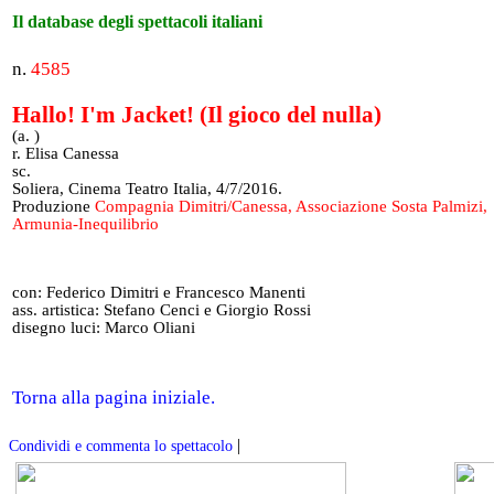
Il database degli spettacoli italiani
n.
4585
Hallo! I'm Jacket! (Il gioco del nulla)
(a. )
r. Elisa Canessa
sc.
Soliera, Cinema Teatro Italia, 4/7/2016.
Produzione
Compagnia Dimitri/Canessa, Associazione Sosta Palmizi,
Armunia-Inequilibrio
con: Federico Dimitri e Francesco Manenti
ass. artistica: Stefano Cenci e Giorgio Rossi
disegno luci: Marco Oliani
Torna alla pagina iniziale.
|
Condividi e commenta lo spettacolo