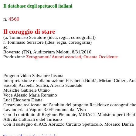
Il database degli spettacoli italiani
n.
4560
Il coraggio di stare
(a. Tommaso Serratore (idea, regia, coreografia))
r. Tommaso Serratore (idea, regia, coreografia)
sc.
Rovereto (TN), Auditorium Melotti, 8/31/2016.
Produzione
Zerogrammi/ Autori associati, Oriente Occidente
Progetto video Salvatore Insana
Interpretazione e collaborazione Elisabetta Bonfà, Miriam Cinieri, An
Sassoli, Arabella Scalisi, Alessio Scandale
Musiche Gabriele Ottino
Voce Alessio Maria Romano
Luci Eleonora Diana
Creazione realizzata nell’ambito del progetto Residenze coreografich
Lavanderia a Vapore 3.0/Piemonte dal Vivo
Con il contributo di Regione Piemonte, MIBACT Ministero per i Beni 
Attività Culturali e del Turismo
Con il sostegno di ACS Abruzzo Circuito Spettacolo, Mosaico Danza