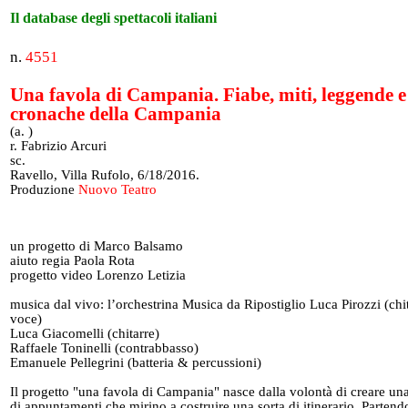
Il database degli spettacoli italiani
n.
4551
Una favola di Campania. Fiabe, miti, leggende e
cronache della Campania
(a. )
r. Fabrizio Arcuri
sc.
Ravello, Villa Rufolo, 6/18/2016.
Produzione
Nuovo Teatro
un progetto di Marco Balsamo
aiuto regia Paola Rota
progetto video Lorenzo Letizia
musica dal vivo: l’orchestrina Musica da Ripostiglio Luca Pirozzi (chi
voce)
Luca Giacomelli (chitarre)
Raffaele Toninelli (contrabbasso)
Emanuele Pellegrini (batteria & percussioni)
Il progetto "una favola di Campania" nasce dalla volontà di creare un
di appuntamenti che mirino a costruire una sorta di itinerario. Partend