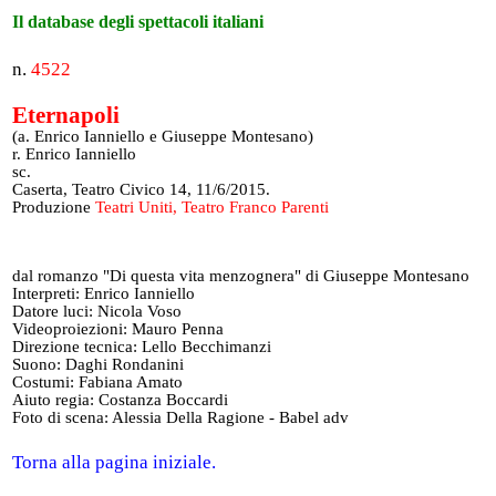
Il database degli spettacoli italiani
n.
4522
Eternapoli
(a. Enrico Ianniello e Giuseppe Montesano)
r. Enrico Ianniello
sc.
Caserta, Teatro Civico 14, 11/6/2015.
Produzione
Teatri Uniti, Teatro Franco Parenti
dal romanzo "Di questa vita menzognera" di Giuseppe Montesano
Interpreti: Enrico Ianniello
Datore luci: Nicola Voso
Videoproiezioni: Mauro Penna
Direzione tecnica: Lello Becchimanzi
Suono: Daghi Rondanini
Costumi: Fabiana Amato
Aiuto regia: Costanza Boccardi
Foto di scena: Alessia Della Ragione - Babel adv
Torna alla pagina iniziale.