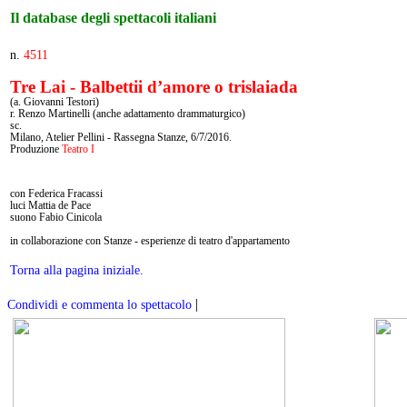
Il database degli spettacoli italiani
n.
4511
Tre Lai - Balbettii d’amore o trislaiada
(a. Giovanni Testori)
r. Renzo Martinelli (anche adattamento drammaturgico)
sc.
Milano, Atelier Pellini - Rassegna Stanze, 6/7/2016.
Produzione
Teatro I
con Federica Fracassi
luci Mattia de Pace
suono Fabio Cinicola
in collaborazione con Stanze - esperienze di teatro d'appartamento
Torna alla pagina iniziale.
|
Condividi e commenta lo spettacolo