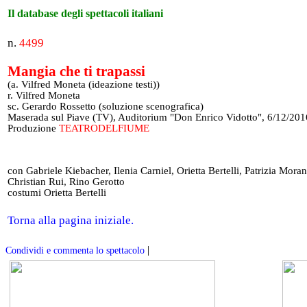
Il database degli spettacoli italiani
n.
4499
Mangia che ti trapassi
(a. Vilfred Moneta (ideazione testi))
r. Vilfred Moneta
sc. Gerardo Rossetto (soluzione scenografica)
Maserada sul Piave (TV), Auditorium "Don Enrico Vidotto", 6/12/201
Produzione
TEATRODELFIUME
con Gabriele Kiebacher, Ilenia Carniel, Orietta Bertelli, Patrizia Moran
Christian Rui, Rino Gerotto
costumi Orietta Bertelli
Torna alla pagina iniziale.
|
Condividi e commenta lo spettacolo