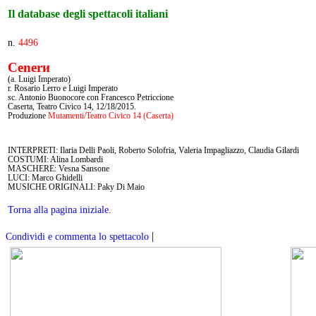
Il database degli spettacoli italiani
n.
4496
Cenerи
(a. Luigi Imperato)
r. Rosario Lerro e Luigi Imperato
sc. Antonio Buonocore con Francesco Petriccione
Caserta, Teatro Civico 14, 12/18/2015.
Produzione
Mutamenti/Teatro Civico 14 (Caserta)
INTERPRETI: Ilaria Delli Paoli, Roberto Solofria, Valeria Impagliazzo, Claudia Gilardi
COSTUMI: Alina Lombardi
MASCHERE: Vesna Sansone
LUCI: Marco Ghidelli
MUSICHE ORIGINALI: Paky Di Maio
Torna alla pagina iniziale.
|
Condividi e commenta lo spettacolo