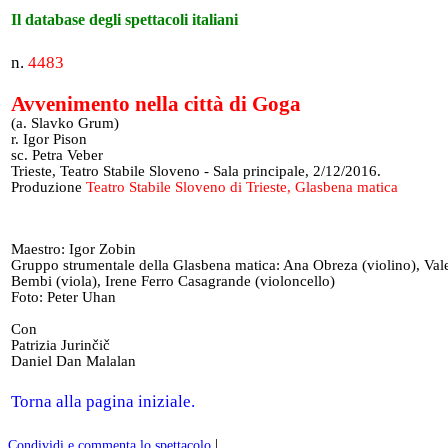
Il database degli spettacoli italiani
n.
4483
Avvenimento nella città di Goga
(a. Slavko Grum)
r. Igor Pison
sc. Petra Veber
Trieste, Teatro Stabile Sloveno - Sala principale, 2/12/2016.
Produzione
Teatro Stabile Sloveno di Trieste, Glasbena matica
Maestro: Igor Zobin
Gruppo strumentale della Glasbena matica: Ana Obreza (violino), Val
Bembi (viola), Irene Ferro Casagrande (violoncello)
Foto: Peter Uhan
Con
Patrizia Jurinčič
Daniel Dan Malalan
Torna alla pagina iniziale.
|
Condividi e commenta lo spettacolo