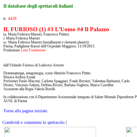
Il database degli spettacoli italiani
n.
4428
IL FURIOSO (1) #3 L’Uomo #4 Il Palazzo
(a. Maria Federica Maestri, Francesco Pititto)
r. Maria Federica Maestri
sc. Maria Federica Maestri (installazioni e elementi plastici)
Parma, Padiglione Rasori dell’Ospedale Maggiore, 11/19/2015.
Produzione
Lenz Fondazione
dall’Orlando Furioso di Ludovico Ariosto
Drammaturgia, imagoturgia, scene filmiche Francesco Pititto
Musica Andrea Azzali
Performer Paolo Maccini, Carlotta Spaggiari, Frank Berzieri, Valentina Barbarini, Carlo
Destro, Vincenzo Salemi, Delfina Rivieri, Barbara Voghera, Marco Cavellini
Assistente alla Regia Valeria Borelli
In collaborazione con il Dipartimento Assistenziale integrato di Salute Mentale Dipendenze 
AUSL di Parma
Torna alla pagina iniziale.
|
Condividi e commenta lo spettacolo