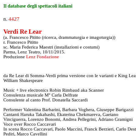
Il database degli spettacoli italiani
n.
4427
Verdi Re Lear
(a. Francesco Pititto (ricerca, drammaturgia e imagoturgia))
r. Francesco Pititto
sc. Maria Federica Maestri (installazioni e costumi)
Parma, Lenz Teatro, 10/11/2015.
Produzione
Lenz Fondazione
da Re Lear di Somma-Verdi prima versione con le varianti e King Lea
William Shakespeare
Music + live electronics Robin Rimbaud aka Scanner
Consulenza musicale M° Carla Delfrate
Consulente al canto Prof. Donatella Saccardi
Performer Valentina Barbarini, Barbara Voghera, Giuseppe Barigazzi
Cantanti Haruka Takahashi, Ekaterina Chekmareva, Gaetano
Vinciguerra, Lorenzo Bonomi, Andrea Pellegrini, Adriano Gramigni
Voce over Rocco Caccavari
In scena Rocco Caccavari, Paolo Maccini, Franck Berzieri, Carlo Dest
Pediri, Marco Cavellini