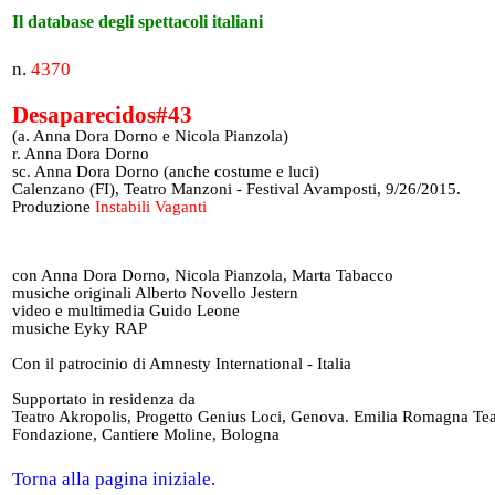
Il database degli spettacoli italiani
n.
4370
Desaparecidos#43
(a. Anna Dora Dorno e Nicola Pianzola)
r. Anna Dora Dorno
sc. Anna Dora Dorno (anche costume e luci)
Calenzano (FI), Teatro Manzoni - Festival Avamposti, 9/26/2015.
Produzione
Instabili Vaganti
con Anna Dora Dorno, Nicola Pianzola, Marta Tabacco
musiche originali Alberto Novello Jestern
video e multimedia Guido Leone
musiche Eyky RAP
Con il patrocinio di Amnesty International - Italia
Supportato in residenza da
Teatro Akropolis, Progetto Genius Loci, Genova. Emilia Romagna Tea
Fondazione, Cantiere Moline, Bologna
Torna alla pagina iniziale.