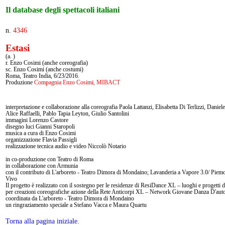
Il database degli spettacoli italiani
n.
4346
Estasi
(a. )
r. Enzo Cosimi (anche coreografia)
sc. Enzo Cosimi (anche costumi)
Roma, Teatro India, 6/23/2016.
Produzione
Compagnia Enzo Cosimi, MIBACT
interpretazione e collaborazione alla coreografia Paola Lattanzi, Elisabetta Di Terlizzi, Daniel
Alice Raffaelli, Pablo Tapia Leyton, Giulio Santolini
immagini Lorenzo Castore
disegno luci Gianni Staropoli
musica a cura di Enzo Cosimi
organizzazione Flavia Passigli
realizzazione tecnica audio e video Niccolò Notario
in co-produzione con Teatro di Roma
in collaborazione con Armunia
con il contributo di L'arboreto - Teatro Dimora di Mondaino; Lavanderia a Vapore 3.0/ Piemo
Vivo
Il progetto è realizzato con il sostegno per le residenze di ResiDance XL – luoghi e progetti d
per creazioni coreografiche azione della Rete Anticorpi XL – Network Giovane Danza D'aut
coordinata da L'arboreto - Teatro Dimora di Mondaino
un ringraziamento speciale a Stefano Vacca e Maura Quartu
Torna alla pagina iniziale.