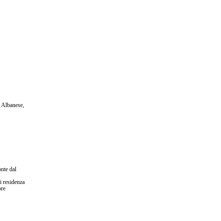
e Albanese,
nte dal
i residenza
ore