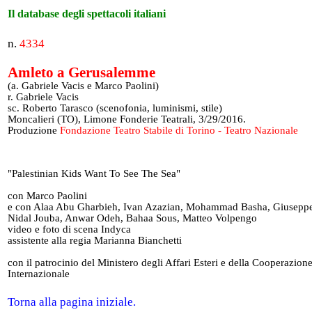
Il database degli spettacoli italiani
n.
4334
Amleto a Gerusalemme
(a. Gabriele Vacis e Marco Paolini)
r. Gabriele Vacis
sc. Roberto Tarasco (scenofonia, luminismi, stile)
Moncalieri (TO), Limone Fonderie Teatrali, 3/29/2016.
Produzione
Fondazione Teatro Stabile di Torino - Teatro Nazionale
"Palestinian Kids Want To See The Sea"
con Marco Paolini
e con Alaa Abu Gharbieh, Ivan Azazian, Mohammad Basha, Giuseppe
Nidal Jouba, Anwar Odeh, Bahaa Sous, Matteo Volpengo
video e foto di scena Indyca
assistente alla regia Marianna Bianchetti
con il patrocinio del Ministero degli Affari Esteri e della Cooperazion
Internazionale
Torna alla pagina iniziale.