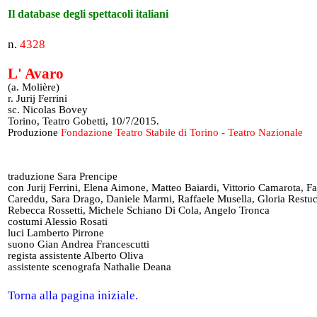
Il database degli spettacoli italiani
n.
4328
L' Avaro
(a. Molière)
r. Jurij Ferrini
sc. Nicolas Bovey
Torino, Teatro Gobetti, 10/7/2015.
Produzione
Fondazione Teatro Stabile di Torino - Teatro Nazionale
traduzione Sara Prencipe
con Jurij Ferrini, Elena Aimone, Matteo Baiardi, Vittorio Camarota, Fa
Careddu, Sara Drago, Daniele Marmi, Raffaele Musella, Gloria Restuc
Rebecca Rossetti, Michele Schiano Di Cola, Angelo Tronca
costumi Alessio Rosati
luci Lamberto Pirrone
suono Gian Andrea Francescutti
regista assistente Alberto Oliva
assistente scenografa Nathalie Deana
Torna alla pagina iniziale.